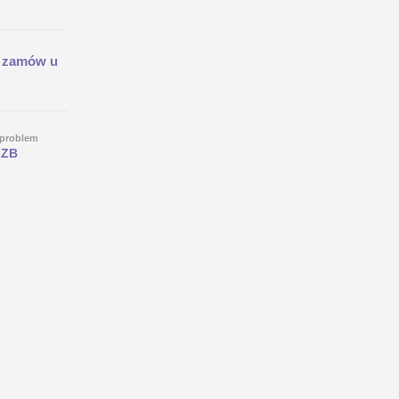
u
zamów u
 problem
 ZB